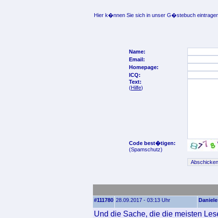
Hier k�nnen Sie sich in unser G�stebuch eintragen
Name:
Email:
Homepage:
ICQ:
Text:
(
Hilfe
)
Code best�tigen:
(Spamschutz)
#111780
28.09.2017 - 03:13 Uhr
Daniele
Und die Sache, die die meisten Leser