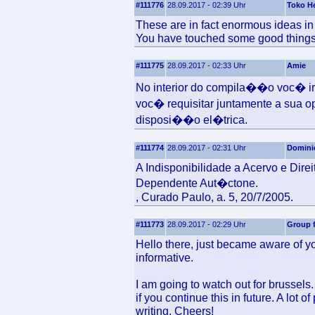
#111776
28.09.2017 - 02:39 Uhr
Toko H
These are in fact enormous ideas in 
You have touched some good things 
#111775
28.09.2017 - 02:33 Uhr
Amie
No interior do compila��o voc� i
voc� requisitar juntamente a sua o
disposi��o el�trica.
#111774
28.09.2017 - 02:31 Uhr
Domini
A Indisponibilidade a Acervo e Direi
Dependente Aut�ctone.
, Curado Paulo, a. 5, 20/7/2005.
#111773
28.09.2017 - 02:29 Uhr
Group f
Hello there, just became aware of yo
informative.
I am going to watch out for brussels. I
if you continue this in future. A lot 
writing. Cheers!