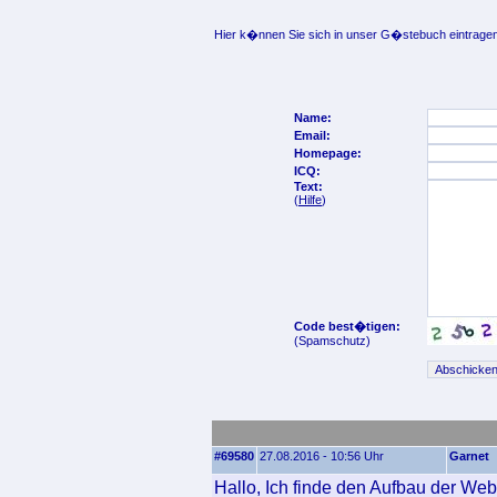
Hier k�nnen Sie sich in unser G�stebuch eintragen
Name:
Email:
Homepage:
ICQ:
Text:
(
Hilfe
)
Code best�tigen:
(Spamschutz)
#69580
27.08.2016 - 10:56 Uhr
Garnet
Hallo, Ich finde den Aufbau der Web