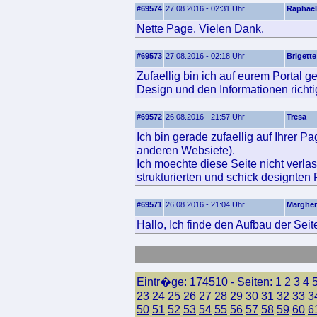
#69574
27.08.2016 - 02:31 Uhr
Raphael
Nette Page. Vielen Dank.
#69573
27.08.2016 - 02:18 Uhr
Brigette
Zufaellig bin ich auf eurem Portal g
Design und den Informationen richtig
#69572
26.08.2016 - 21:57 Uhr
Tresa
Ich bin gerade zufaellig auf Ihrer P
anderen Websiete).
Ich moechte diese Seite nicht verla
strukturierten und schick designten
#69571
26.08.2016 - 21:04 Uhr
Margher
Hallo, Ich finde den Aufbau der Seite
Eintr�ge: 174510 - Seiten:
1
2
3
4
23
24
25
26
27
28
29
30
31
32
33
3
50
51
52
53
54
55
56
57
58
59
60
6