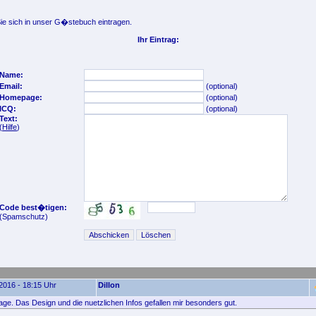
e sich in unser G�stebuch eintragen.
Ihr Eintrag:
Name:
Email:
(optional)
Homepage:
(optional)
ICQ:
(optional)
Text:
(
Hilfe
)
Code best�tigen:
(Spamschutz)
2016 - 18:15 Uhr
Dillon
age. Das Design und die nuetzlichen Infos gefallen mir besonders gut.