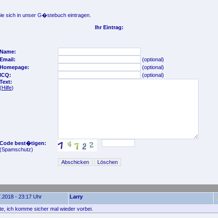
e sich in unser G�stebuch eintragen.
Ihr Eintrag:
Name:
Email:
(optional)
Homepage:
(optional)
ICQ:
(optional)
Text:
(
Hilfe
)
Code best�tigen:
(Spamschutz)
.2018 - 23:17 Uhr
Larry
e, ich komme sicher mal wieder vorbei.