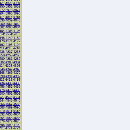
928
3929
3930
950
3951
3952
972
3973
3974
994
3995
3996
016
4017
4018
038
4039
4040
060
4061
4062
082
4083
4084
104
4105
4106
6
4127
4128
148
4149
4150
170
4171
4172
192
4193
4194
214
4215
4216
236
4237
4238
258
4259
4260
280
4281
4282
302
4303
4304
324
4325
4326
346
4347
4348
368
4369
4370
390
4391
4392
412
4413
4414
434
4435
4436
456
4457
4458
478
4479
4480
500
4501
4502
522
4523
4524
544
4545
4546
566
4567
4568
588
4589
4590
610
4611
4612
632
4633
4634
654
4655
4656
676
4677
4678
698
4699
4700
720
4721
4722