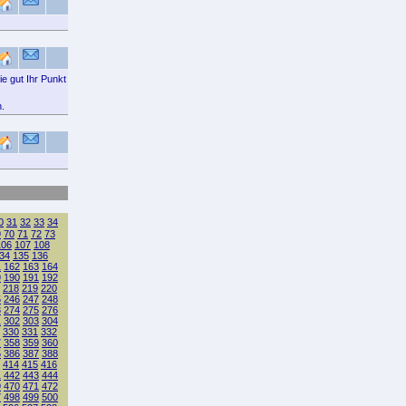
e gut Ihr Punkt
.
0
31
32
33
34
9
70
71
72
73
106
107
108
34
135
136
1
162
163
164
9
190
191
192
218
219
220
5
246
247
248
3
274
275
276
1
302
303
304
330
331
332
7
358
359
360
5
386
387
388
414
415
416
1
442
443
444
9
470
471
472
7
498
499
500