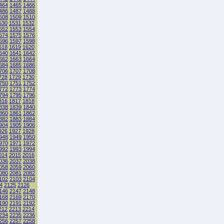
464
1465
1466
486
1487
1488
508
1509
1510
530
1531
1532
552
1553
1554
574
1575
1576
596
1597
1598
618
1619
1620
640
1641
1642
662
1663
1664
684
1685
1686
706
1707
1708
728
1729
1730
750
1751
1752
772
1773
1774
794
1795
1796
816
1817
1818
838
1839
1840
860
1861
1862
882
1883
1884
904
1905
1906
926
1927
1928
948
1949
1950
970
1971
1972
992
1993
1994
014
2015
2016
036
2037
2038
058
2059
2060
080
2081
2082
102
2103
2104
4
2125
2126
146
2147
2148
168
2169
2170
190
2191
2192
212
2213
2214
234
2235
2236
256
2257
2258