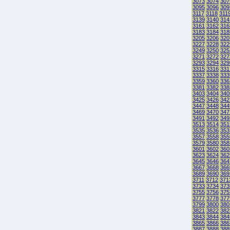
3073
3074
307
3095
3096
309
3117
3118
311
3139
3140
314
3161
3162
316
3183
3184
318
3205
3206
320
3227
3228
322
3249
3250
325
3271
3272
327
3293
3294
329
3315
3316
331
3337
3338
333
3359
3360
336
3381
3382
338
3403
3404
340
3425
3426
342
3447
3448
344
3469
3470
347
3491
3492
349
3513
3514
351
3535
3536
353
3557
3558
355
3579
3580
358
3601
3602
360
3623
3624
362
3645
3646
364
3667
3668
366
3689
3690
369
3711
3712
371
3733
3734
373
3755
3756
375
3777
3778
377
3799
3800
380
3821
3822
382
3843
3844
384
3865
3866
386
3887
3888
388