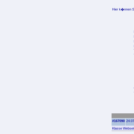
Hier k�nnen Si
#167090
24.07
Klasse Webseit