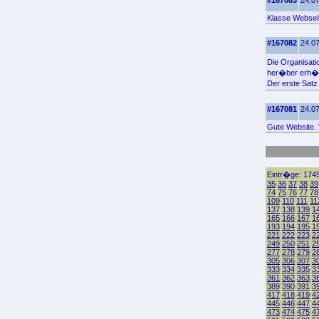
#167083
24.07
Klasse Webseit
#167082
24.07
Die Organisati
her�ber erh�l
Der erste Sat
#167081
24.07
Gute Website. 
Eintr�ge: 1745
35
36
37
38
39
74
75
76
77
78
109
110
111
11
137
138
139
1
165
166
167
1
193
194
195
1
221
222
223
2
249
250
251
2
277
278
279
2
305
306
307
3
333
334
335
3
361
362
363
3
389
390
391
3
417
418
419
4
445
446
447
4
473
474
475
4