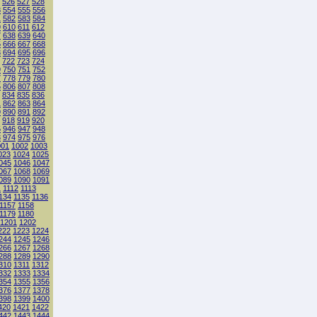
526
527
528
3
554
555
556
1
582
583
584
9
610
611
612
7
638
639
640
5
666
667
668
3
694
695
696
722
723
724
9
750
751
752
7
778
779
780
5
806
807
808
834
835
836
1
862
863
864
9
890
891
892
918
919
920
5
946
947
948
3
974
975
976
001
1002
1003
023
1024
1025
045
1046
1047
067
1068
1069
089
1090
1091
1
1112
1113
134
1135
1136
1157
1158
1179
1180
1201
1202
222
1223
1224
244
1245
1246
266
1267
1268
288
1289
1290
310
1311
1312
332
1333
1334
354
1355
1356
376
1377
1378
398
1399
1400
420
1421
1422
442
1443
1444