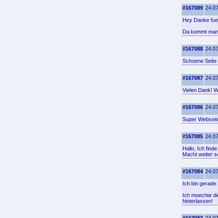
#167089
24.07
Hey Danke fuer 
Da kommt man 
#167088
24.07
Schoene Seite
#167087
24.07
Vielen Dank! Wo
#167086
24.07
Super Webseite
#167085
24.07
Hallo, Ich find
Macht weiter s
#167084
24.07
Ich bin gerade
Ich moechte di
hinterlassen!