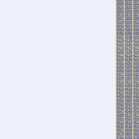
3909
3910
391
3931
3932
393
3953
3954
395
3975
3976
397
3997
3998
399
4019
4020
402
4041
4042
404
4063
4064
406
4085
4086
408
4107
4108
410
4129
4130
413
4151
4152
415
4173
4174
417
4195
4196
419
4217
4218
421
4239
4240
424
4261
4262
426
4283
4284
428
4305
4306
430
4327
4328
432
4349
4350
435
4371
4372
437
4393
4394
439
4415
4416
441
4437
4438
443
4459
4460
446
4481
4482
448
4503
4504
450
4525
4526
452
4547
4548
454
4569
4570
457
4591
4592
459
4613
4614
461
4635
4636
463
4657
4658
465
4679
4680
468
4701
4702
470