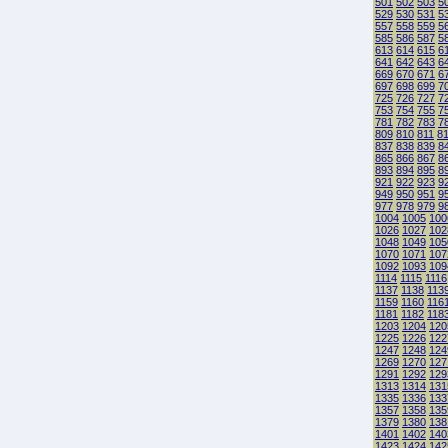
501
502
503
5
529
530
531
5
557
558
559
5
585
586
587
5
613
614
615
6
641
642
643
6
669
670
671
6
697
698
699
7
725
726
727
7
753
754
755
7
781
782
783
7
809
810
811
8
837
838
839
8
865
866
867
8
893
894
895
8
921
922
923
9
949
950
951
9
977
978
979
9
1004
1005
100
1026
1027
102
1048
1049
105
1070
1071
107
1092
1093
109
1114
1115
1116
1137
1138
113
1159
1160
116
1181
1182
118
1203
1204
120
1225
1226
122
1247
1248
124
1269
1270
127
1291
1292
129
1313
1314
131
1335
1336
133
1357
1358
135
1379
1380
138
1401
1402
140
1423
1424
142