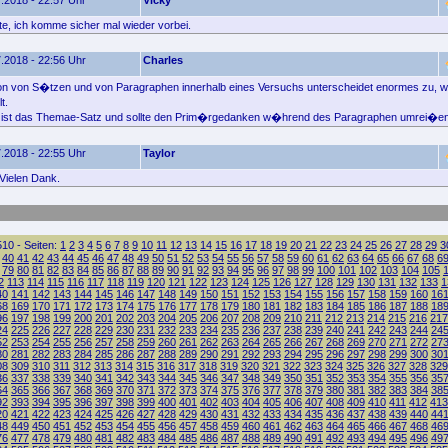
.2018 - 22:57 Uhr
Vicky
e, ich komme sicher mal wieder vorbei.
.2018 - 22:56 Uhr
Charles
on von S�tzen und von Paragraphen innerhalb eines Versuchs unterscheidet enormes zu, wi
t.
z ist das Themae-Satz und sollte den Prim�rgedanken w�hrend des Paragraphen umrei�en
.2018 - 22:55 Uhr
Taylor
Vielen Dank.
10 - Seiten:
1
2
3
4
5
6
7
8
9
10
11
12
13
14
15
16
17
18
19
20
21
22
23
24
25
26
27
28
29
3
40
41
42
43
44
45
46
47
48
49
50
51
52
53
54
55
56
57
58
59
60
61
62
63
64
65
66
67
68
6
79
80
81
82
83
84
85
86
87
88
89
90
91
92
93
94
95
96
97
98
99
100
101
102
103
104
105
2
113
114
115
116
117
118
119
120
121
122
123
124
125
126
127
128
129
130
131
132
133
1
40
141
142
143
144
145
146
147
148
149
150
151
152
153
154
155
156
157
158
159
160
16
68
169
170
171
172
173
174
175
176
177
178
179
180
181
182
183
184
185
186
187
188
18
96
197
198
199
200
201
202
203
204
205
206
207
208
209
210
211
212
213
214
215
216
217
24
225
226
227
228
229
230
231
232
233
234
235
236
237
238
239
240
241
242
243
244
24
52
253
254
255
256
257
258
259
260
261
262
263
264
265
266
267
268
269
270
271
272
27
80
281
282
283
284
285
286
287
288
289
290
291
292
293
294
295
296
297
298
299
300
30
08
309
310
311
312
313
314
315
316
317
318
319
320
321
322
323
324
325
326
327
328
329
36
337
338
339
340
341
342
343
344
345
346
347
348
349
350
351
352
353
354
355
356
35
64
365
366
367
368
369
370
371
372
373
374
375
376
377
378
379
380
381
382
383
384
38
92
393
394
395
396
397
398
399
400
401
402
403
404
405
406
407
408
409
410
411
412
413
20
421
422
423
424
425
426
427
428
429
430
431
432
433
434
435
436
437
438
439
440
44
48
449
450
451
452
453
454
455
456
457
458
459
460
461
462
463
464
465
466
467
468
46
76
477
478
479
480
481
482
483
484
485
486
487
488
489
490
491
492
493
494
495
496
49