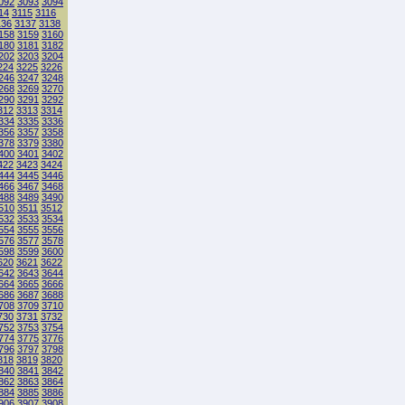
092
3093
3094
14
3115
3116
136
3137
3138
158
3159
3160
180
3181
3182
202
3203
3204
224
3225
3226
246
3247
3248
268
3269
3270
290
3291
3292
312
3313
3314
334
3335
3336
356
3357
3358
378
3379
3380
400
3401
3402
422
3423
3424
444
3445
3446
466
3467
3468
488
3489
3490
510
3511
3512
532
3533
3534
554
3555
3556
576
3577
3578
598
3599
3600
620
3621
3622
642
3643
3644
664
3665
3666
686
3687
3688
708
3709
3710
730
3731
3732
752
3753
3754
774
3775
3776
796
3797
3798
818
3819
3820
840
3841
3842
862
3863
3864
884
3885
3886
906
3907
3908