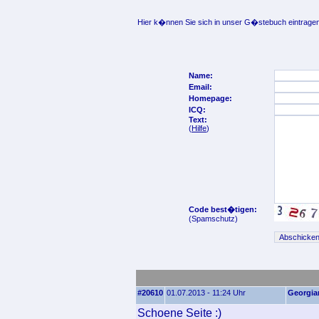
Hier k�nnen Sie sich in unser G�stebuch eintragen
Name:
Email:
Homepage:
ICQ:
Text:
(
Hilfe
)
Code best�tigen:
(Spamschutz)
#20610
01.07.2013 - 11:24 Uhr
Georgia
Schoene Seite :)