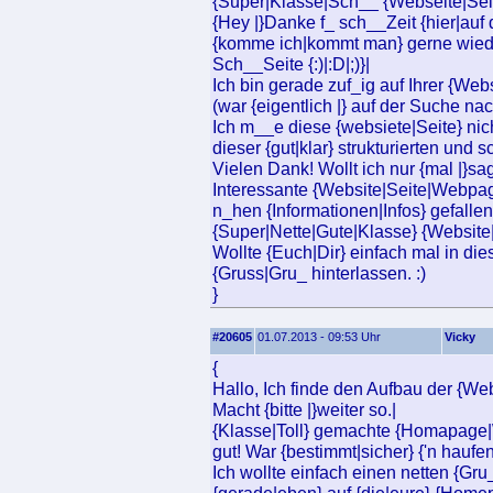
{Super|Klasse|Sch__ {Webseite|Seite
{Hey |}Danke f_ sch__Zeit {hier|auf 
{komme ich|kommt man} gerne wieder
Sch__Seite {:)|:D|;)}|
Ich bin gerade zuf_ig auf Ihrer {
(war {eigentlich |} auf der Suche n
Ich m__e diese {websiete|Seite} nic
dieser {gut|klar} strukturierten und 
Vielen Dank! Wollt ich nur {mal |}sa
Interessante {Website|Seite|Webp
n_hen {Informationen|Infos} gefallen
{Super|Nette|Gute|Klasse} {Websit
Wollte {Euch|Dir} einfach mal in 
{Gruss|Gru_ hinterlassen. :)
}
#20605
01.07.2013 - 09:53 Uhr
Vicky
{
Hallo, Ich finde den Aufbau der {Web
Macht {bitte |}weiter so.|
{Klasse|Toll} gemachte {Homapage|We
gut! War {bestimmt|sicher} {'n hauf
Ich wollte einfach einen netten {Gru