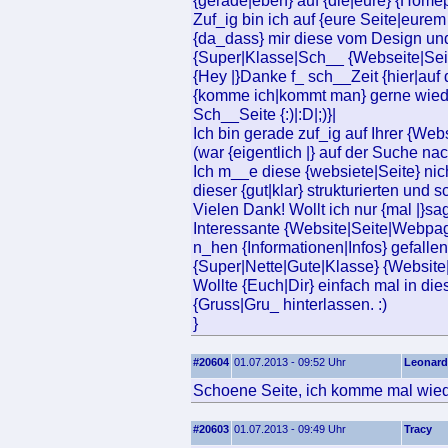
{gerade|eben} auf {die|eure} {Home
Zuf_ig bin ich auf {eure Seite|eurem
{da_dass} mir diese vom Design und d
{Super|Klasse|Sch__ {Webseite|Seite
{Hey |}Danke f_ sch__Zeit {hier|auf 
{komme ich|kommt man} gerne wieder
Sch__Seite {:)|:D|;)}|
Ich bin gerade zuf_ig auf Ihrer {
(war {eigentlich |} auf der Suche n
Ich m__e diese {websiete|Seite} nic
dieser {gut|klar} strukturierten und 
Vielen Dank! Wollt ich nur {mal |}sa
Interessante {Website|Seite|Webp
n_hen {Informationen|Infos} gefallen
{Super|Nette|Gute|Klasse} {Websit
Wollte {Euch|Dir} einfach mal in 
{Gruss|Gru_ hinterlassen. :)
}
#20604
01.07.2013 - 09:52 Uhr
Leonar
Schoene Seite, ich komme mal wied
#20603
01.07.2013 - 09:49 Uhr
Tracy