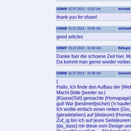
#20609
01.07.2013 - 11:02 Uhr
michael 
thank you for share!
#20608
01.07.2013 - 10:56 Uhr
michaelk
good articles
#20607
01.07.2013 - 10:40 Uhr
Refugio
Danke fuer die schoene Zeit hier. Ma
Da kommt man gerne wieder vorbei
#20606
01.07.2013 - 10:38 Uhr
Genevie
{
Hallo, Ich finde den Aufbau der {Web
Macht {bitte |}weiter so.|
{Klasse|Toll} gemachte {Homapage|We
gut! War {bestimmt|sicher} {'n hauf
Ich wollte einfach einen netten {Gru
{gerade|eben} auf {die|eure} {Home
Zuf_ig bin ich auf {eure Seite|eurem
{da_dass} mir diese vom Design und d