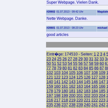
Super Webpage. Vielen Dank.
#20602
01.07.2013 - 09:42 Uhr
Magdal
Nette Webpage. Danke.
#20601
01.07.2013 - 08:23 Uhr
michael 
good articles
Eintr�ge: 174510 - Seiten:
1
2
3
4
23
24
25
26
27
28
29
30
31
32
33
3
50
51
52
53
54
55
56
57
58
59
60
6
77
78
79
80
81
82
83
84
85
86
87
8
102
103
104
105
106
107
108
109
121
122
123
124
125
126
127
128
140
141
142
143
144
145
146
147
159
160
161
162
163
164
165
166
178
179
180
181
182
183
184
185
197
198
199
200
201
202
203
204
216
217
218
219
220
221
222
223
235
236
237
238
239
240
241
242