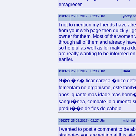
emagrecer.
#90379
25.03.2017 - 02:35 Uhr
yeezy b
I not to mention my friends have al
from your web page then quickly I go
owner for them. Most of the women we
through all of them and already ha
so helpful as well as for making a de
are really wanting to be informed on
earlier.
#90378
25.03.2017 - 02:33 Uhr
Dani
N�o � s� ficar careca �nico def
fomentam no organismo, este tamb
anos, quanto mas idade mas horm�
sangu�nea, combate-lo aumenta sua
produ��o de fios de cabelo.
#90377
25.03.2017 - 02:27 Uhr
michael 
I wanted to post a comment to be abl
strategies you are writing at this sit