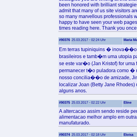
been honored with brilliant strategi
admit that many of us site visitors ar
so many marvellous professionals wit
happy to have seen your web pages a
times reading here. Thank you once a
#90376
25.03.2017 - 02:24 Uhr
Maria Ma
Em terras tupiniquins � inova��o, 
brasileiros e tamb�m uma utopia p
se este var�o (Jan Kristof) for uma
permanecer t�o puladora como � ra
nosso concilia��o de amizade, Ji
localizar Joan (Betty Jane Rhodes
alguns anos.
#90375
25.03.2017 - 02:22 Uhr
Eline
A altercacao assim sendo reside pe
alimentacao melhor amplo em outra
manufaturado.
#90374
25.03.2017 - 02:18 Uhr
Eloisa