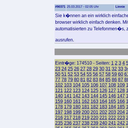
#90371
25.03.2017 - 02:05 Uhr
Linnie
Sie k�nnen an ein wirklich einfach
browser wirklich einfach denken. M
automatisierten zu Telefonmen�s, z
ausrufen.
Eintr�ge: 174510 - Seiten:
1
2
3
4
23
24
25
26
27
28
29
30
31
32
33
3
50
51
52
53
54
55
56
57
58
59
60
6
77
78
79
80
81
82
83
84
85
86
87
8
102
103
104
105
106
107
108
109
121
122
123
124
125
126
127
128
140
141
142
143
144
145
146
147
159
160
161
162
163
164
165
166
178
179
180
181
182
183
184
185
197
198
199
200
201
202
203
204
216
217
218
219
220
221
222
223
235
236
237
238
239
240
241
242