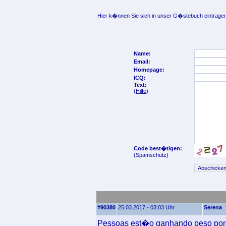
Hier k�nnen Sie sich in unser G�stebuch eintragen
Name:
Email:
Homepage:
ICQ:
Text:
(
Hilfe
)
Code best�tigen:
(Spamschutz)
#90380
25.03.2017 - 03:03 Uhr
Serena
Pessoas est�o ganhando peso por