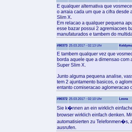
E qualquer alternativa que vosmece p
o arraia cada um que a cifra desde
Slim X.
Em relacao a qualquer pequena ap
esse bazar possui 2 agremiacoes b
manufaturados e tambem do multidao
#90373
25.03.2017 - 02:13 Uhr
Keldym
E tambem qualquer vez que vosmece 
borda aquele que a dimensao com a
Super Slim X.
Junto alguma pequena analise, vass
tem 2 ajuntamento basicos, o aglo
entanto comiseracao aglomeracao d
#90372
25.03.2017 - 02:10 Uhr
Leora
Sie k�nnen an ein wirklich einfach
browser wirklich einfach denken. M
automatisierten zu Telefonmen�s, z
ausrufen.