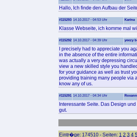
Hallo, Ich finde den Aufbau der Seit
#115293
14.10.2017 - 04:53 Uhr
Karina
Klasse Webseite, ich komme mal wi
#115292
14.10.2017 - 04:39 Uhr
yeezy b
I precisely had to appreciate you ag
in the absence of the entire informat
was actually a very depressing circ
view a new skilled style you handled i
for your guidance as well as trust 
providing training many people via a
know any of us.
#115291
14.10.2017 - 04:34 Uhr
Roxann
Interessante Seite. Das Design und 
gut.
Eintr�ge: 174510 - Seiten:
1
2
3
4