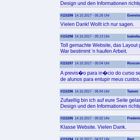
Design und den Informationen richtig
#115299
14.10.2017 - 05:26 Uhr
Everett
Vielen Dank! Wollt ich nur sagen.
#115298
14.10.2017 - 05:13 Uhr
Isabella
Toll gemachte Website, das Layout ge
War bestimmt 'n haufen Arbeit.
#115297
14.10.2017 - 05:04 Uhr
Roscoe
A previs�o para in�cio do curso 
de alunos para entupir meus custos
#115296
14.10.2017 - 05:04 Uhr
Tammi
Zufaellig bin ich auf eure Seite ge
Design und den Informationen richtig
#115295
14.10.2017 - 05:02 Uhr
Frederi
Klasse Website. Vielen Dank.
#115294
14.10.2017 - 04:57 Uhr
Bert