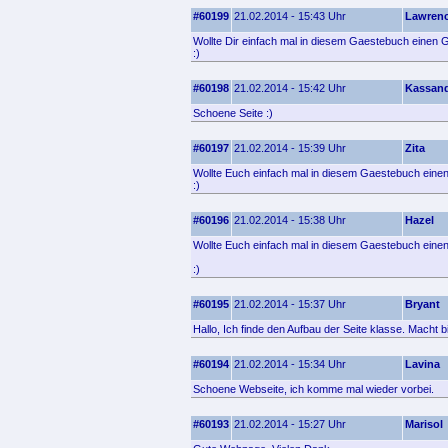
#60199
21.02.2014 - 15:43 Uhr
Lawren
Wollte Dir einfach mal in diesem Gaestebuch einen G
:)
#60198
21.02.2014 - 15:42 Uhr
Kassan
Schoene Seite :)
#60197
21.02.2014 - 15:39 Uhr
Zita
Wollte Euch einfach mal in diesem Gaestebuch einen
:)
#60196
21.02.2014 - 15:38 Uhr
Hazel
Wollte Euch einfach mal in diesem Gaestebuch einen
:)
#60195
21.02.2014 - 15:37 Uhr
Bryant
Hallo, Ich finde den Aufbau der Seite klasse. Macht bi
#60194
21.02.2014 - 15:34 Uhr
Lavina
Schoene Webseite, ich komme mal wieder vorbei.
#60193
21.02.2014 - 15:27 Uhr
Marisol