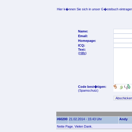
Hier k�nnen Sie sich in unser G�stebuch eintragen
Name:
Email:
Homepage:
ICQ:
Text:
(
Hilfe
)
Code best�tigen:
(Spamschutz)
#60200
21.02.2014 - 15:43 Uhr
Andy
Nette Page. Vielen Dank.