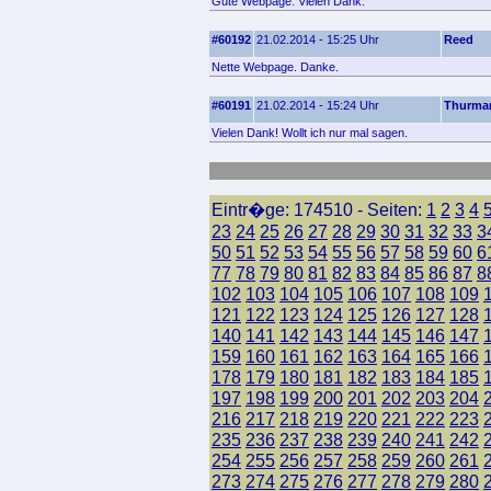
Gute Webpage. Vielen Dank.
#60192
21.02.2014 - 15:25 Uhr
Reed
Nette Webpage. Danke.
#60191
21.02.2014 - 15:24 Uhr
Thurma
Vielen Dank! Wollt ich nur mal sagen.
Eintr�ge: 174510 - Seiten:
1
2
3
4
23
24
25
26
27
28
29
30
31
32
33
3
50
51
52
53
54
55
56
57
58
59
60
6
77
78
79
80
81
82
83
84
85
86
87
8
102
103
104
105
106
107
108
109
121
122
123
124
125
126
127
128
140
141
142
143
144
145
146
147
159
160
161
162
163
164
165
166
178
179
180
181
182
183
184
185
197
198
199
200
201
202
203
204
216
217
218
219
220
221
222
223
235
236
237
238
239
240
241
242
254
255
256
257
258
259
260
261
273
274
275
276
277
278
279
280