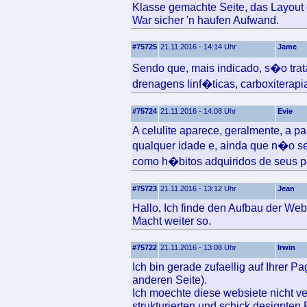
Klasse gemachte Seite, das Layout g
War sicher 'n haufen Aufwand.
#75725
21.11.2016 - 14:14 Uhr
Jame
Sendo que, mais indicado, s�o tr
drenagens linf�ticas, carboxiterap
#75724
21.11.2016 - 14:08 Uhr
Evie
A celulite aparece, geralmente, a pa
qualquer idade e, ainda que n�o s
como h�bitos adquiridos de seus p
#75723
21.11.2016 - 13:12 Uhr
Jean
Hallo, Ich finde den Aufbau der Webs
Macht weiter so.
#75722
21.11.2016 - 13:08 Uhr
Irwin
Ich bin gerade zufaellig auf Ihrer P
anderen Seite).
Ich moechte diese websiete nicht ve
strukturierten und schick designten