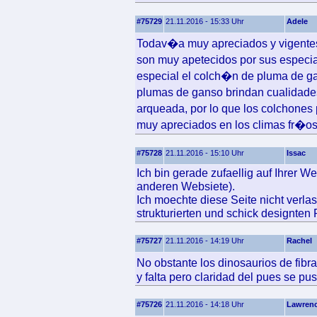
#75729
21.11.2016 - 15:33 Uhr
Adele
Todav�a muy apreciados y vigentes
son muy apetecidos por sus especial
especial el colch�n de pluma de ga
plumas de ganso brindan cualidades
arqueada, por lo que los colchone
muy apreciados en los climas fr�os
#75728
21.11.2016 - 15:10 Uhr
Issac
Ich bin gerade zufaellig auf Ihrer 
anderen Websiete).
Ich moechte diese Seite nicht verlas
strukturierten und schick designten
#75727
21.11.2016 - 14:19 Uhr
Rachel
No obstante los dinosaurios de fib
y falta pero claridad del pues se pu
#75726
21.11.2016 - 14:18 Uhr
Lawren