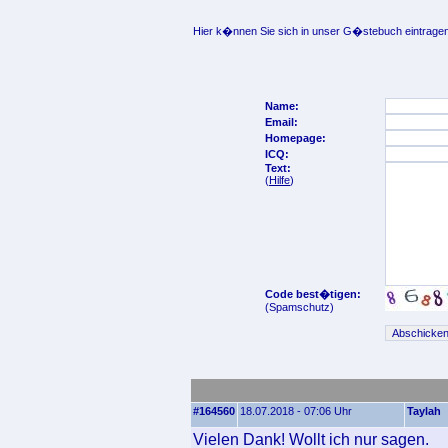
Hier k�nnen Sie sich in unser G�stebuch eintragen
Name:
Email:
Homepage:
ICQ:
Text:
(
Hilfe
)
Code best�tigen:
(Spamschutz)
#164560
18.07.2018 - 07:06 Uhr
Taylah
Vielen Dank! Wollt ich nur sagen.