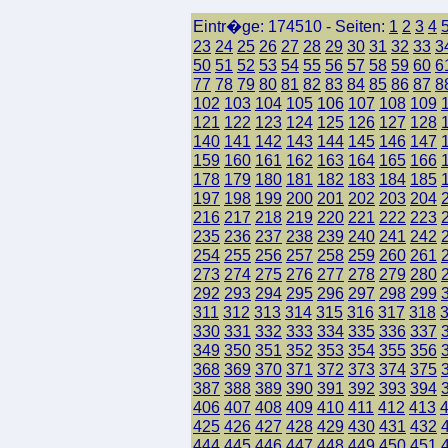
Eintr�ge: 174510 - Seiten:
1
2
3
4
23
24
25
26
27
28
29
30
31
32
33
3
50
51
52
53
54
55
56
57
58
59
60
6
77
78
79
80
81
82
83
84
85
86
87
8
102
103
104
105
106
107
108
109
121
122
123
124
125
126
127
128
140
141
142
143
144
145
146
147
159
160
161
162
163
164
165
166
178
179
180
181
182
183
184
185
197
198
199
200
201
202
203
204
216
217
218
219
220
221
222
223
235
236
237
238
239
240
241
242
254
255
256
257
258
259
260
261
273
274
275
276
277
278
279
280
292
293
294
295
296
297
298
299
311
312
313
314
315
316
317
318
330
331
332
333
334
335
336
337
349
350
351
352
353
354
355
356
368
369
370
371
372
373
374
375
387
388
389
390
391
392
393
394
406
407
408
409
410
411
412
413
425
426
427
428
429
430
431
432
444
445
446
447
448
449
450
451