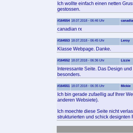
Ich wollte einfach einen netten Gru
gestossen.
#164554
18.07.2018 - 06:46 Uhr
canadia
canadian rx
#164553
18.07.2018 - 06:45 Uhr
Leroy
Klasse Webpage. Danke.
#164552
18.07.2018 - 06:36 Uhr
Lizzie
Interessante Seite. Das Design und 
besonders.
#164551
18.07.2018 - 06:35 Uhr
Mickie
Ich bin gerade zufaellig auf Ihrer 
anderen Websiete).
Ich moechte diese Seite nicht verla
strukturierten und schick designten