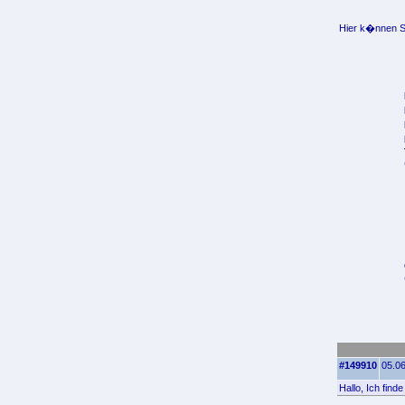
Hier k�nnen Si
#149910
05.06
Hallo, Ich find