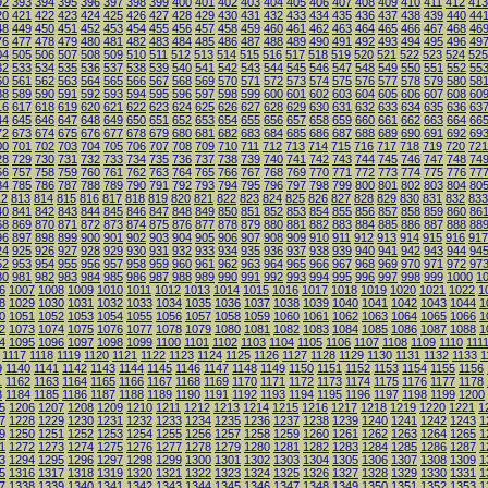
92
393
394
395
396
397
398
399
400
401
402
403
404
405
406
407
408
409
410
411
412
413
20
421
422
423
424
425
426
427
428
429
430
431
432
433
434
435
436
437
438
439
440
44
48
449
450
451
452
453
454
455
456
457
458
459
460
461
462
463
464
465
466
467
468
46
76
477
478
479
480
481
482
483
484
485
486
487
488
489
490
491
492
493
494
495
496
49
04
505
506
507
508
509
510
511
512
513
514
515
516
517
518
519
520
521
522
523
524
525
32
533
534
535
536
537
538
539
540
541
542
543
544
545
546
547
548
549
550
551
552
55
60
561
562
563
564
565
566
567
568
569
570
571
572
573
574
575
576
577
578
579
580
58
88
589
590
591
592
593
594
595
596
597
598
599
600
601
602
603
604
605
606
607
608
60
16
617
618
619
620
621
622
623
624
625
626
627
628
629
630
631
632
633
634
635
636
63
44
645
646
647
648
649
650
651
652
653
654
655
656
657
658
659
660
661
662
663
664
66
72
673
674
675
676
677
678
679
680
681
682
683
684
685
686
687
688
689
690
691
692
69
00
701
702
703
704
705
706
707
708
709
710
711
712
713
714
715
716
717
718
719
720
721
28
729
730
731
732
733
734
735
736
737
738
739
740
741
742
743
744
745
746
747
748
74
56
757
758
759
760
761
762
763
764
765
766
767
768
769
770
771
772
773
774
775
776
77
84
785
786
787
788
789
790
791
792
793
794
795
796
797
798
799
800
801
802
803
804
80
12
813
814
815
816
817
818
819
820
821
822
823
824
825
826
827
828
829
830
831
832
833
40
841
842
843
844
845
846
847
848
849
850
851
852
853
854
855
856
857
858
859
860
86
68
869
870
871
872
873
874
875
876
877
878
879
880
881
882
883
884
885
886
887
888
88
96
897
898
899
900
901
902
903
904
905
906
907
908
909
910
911
912
913
914
915
916
917
24
925
926
927
928
929
930
931
932
933
934
935
936
937
938
939
940
941
942
943
944
94
52
953
954
955
956
957
958
959
960
961
962
963
964
965
966
967
968
969
970
971
972
97
80
981
982
983
984
985
986
987
988
989
990
991
992
993
994
995
996
997
998
999
1000
1
6
1007
1008
1009
1010
1011
1012
1013
1014
1015
1016
1017
1018
1019
1020
1021
1022
1
8
1029
1030
1031
1032
1033
1034
1035
1036
1037
1038
1039
1040
1041
1042
1043
1044
1
0
1051
1052
1053
1054
1055
1056
1057
1058
1059
1060
1061
1062
1063
1064
1065
1066
1
2
1073
1074
1075
1076
1077
1078
1079
1080
1081
1082
1083
1084
1085
1086
1087
1088
1
4
1095
1096
1097
1098
1099
1100
1101
1102
1103
1104
1105
1106
1107
1108
1109
1110
111
1117
1118
1119
1120
1121
1122
1123
1124
1125
1126
1127
1128
1129
1130
1131
1132
1133
1
9
1140
1141
1142
1143
1144
1145
1146
1147
1148
1149
1150
1151
1152
1153
1154
1155
1156
1
1162
1163
1164
1165
1166
1167
1168
1169
1170
1171
1172
1173
1174
1175
1176
1177
1178
3
1184
1185
1186
1187
1188
1189
1190
1191
1192
1193
1194
1195
1196
1197
1198
1199
1200
5
1206
1207
1208
1209
1210
1211
1212
1213
1214
1215
1216
1217
1218
1219
1220
1221
1
7
1228
1229
1230
1231
1232
1233
1234
1235
1236
1237
1238
1239
1240
1241
1242
1243
1
9
1250
1251
1252
1253
1254
1255
1256
1257
1258
1259
1260
1261
1262
1263
1264
1265
1
1
1272
1273
1274
1275
1276
1277
1278
1279
1280
1281
1282
1283
1284
1285
1286
1287
1
3
1294
1295
1296
1297
1298
1299
1300
1301
1302
1303
1304
1305
1306
1307
1308
1309
1
5
1316
1317
1318
1319
1320
1321
1322
1323
1324
1325
1326
1327
1328
1329
1330
1331
1
7
1338
1339
1340
1341
1342
1343
1344
1345
1346
1347
1348
1349
1350
1351
1352
1353
1