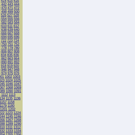
414
415
416
1
442
443
444
9
470
471
472
7
498
499
500
526
527
528
3
554
555
556
1
582
583
584
9
610
611
612
7
638
639
640
5
666
667
668
3
694
695
696
722
723
724
9
750
751
752
7
778
779
780
5
806
807
808
834
835
836
1
862
863
864
9
890
891
892
918
919
920
5
946
947
948
3
974
975
976
001
1002
1003
023
1024
1025
045
1046
1047
067
1068
1069
089
1090
1091
1
1112
1113
134
1135
1136
1157
1158
1179
1180
1201
1202
222
1223
1224
244
1245
1246
266
1267
1268
288
1289
1290
310
1311
1312
332
1333
1334
354
1355
1356