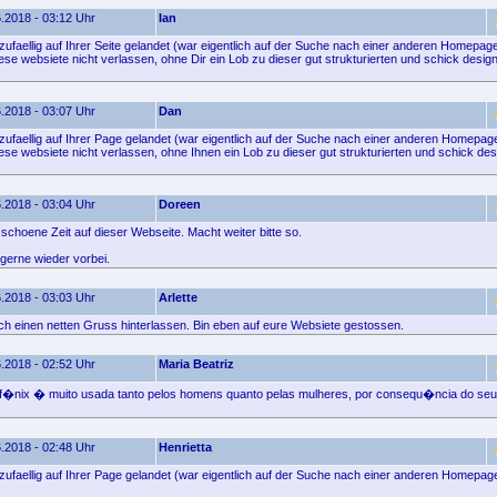
.2018 - 03:12 Uhr
Ian
zufaellig auf Ihrer Seite gelandet (war eigentlich auf der Suche nach einer anderen Homepage
ese websiete nicht verlassen, ohne Dir ein Lob zu dieser gut strukturierten und schick desi
.2018 - 03:07 Uhr
Dan
 zufaellig auf Ihrer Page gelandet (war eigentlich auf der Suche nach einer anderen Homepag
ese websiete nicht verlassen, ohne Ihnen ein Lob zu dieser gut strukturierten und schick des
.2018 - 03:04 Uhr
Doreen
schoene Zeit auf dieser Webseite. Macht weiter bitte so.
erne wieder vorbei.
.2018 - 03:03 Uhr
Arlette
fach einen netten Gruss hinterlassen. Bin eben auf eure Websiete gestossen.
.2018 - 02:52 Uhr
Maria Beatriz
 f�nix � muito usada tanto pelos homens quanto pelas mulheres, por consequ�ncia do seu
.2018 - 02:48 Uhr
Henrietta
 zufaellig auf Ihrer Page gelandet (war eigentlich auf der Suche nach einer anderen Homepag