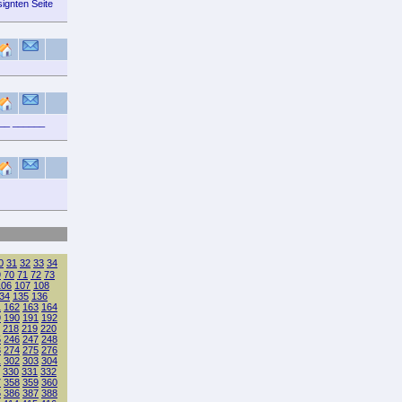
signten Seite
___ ______
0
31
32
33
34
9
70
71
72
73
106
107
108
34
135
136
1
162
163
164
9
190
191
192
218
219
220
5
246
247
248
3
274
275
276
1
302
303
304
330
331
332
7
358
359
360
5
386
387
388