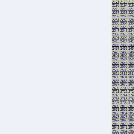
2171
2172
217
2193
2194
219
2215
2216
221
2237
2238
223
2259
2260
226
2281
2282
228
2303
2304
230
2325
2326
232
2347
2348
234
2369
2370
237
2391
2392
239
2413
2414
241
2435
2436
243
2457
2458
245
2479
2480
248
2501
2502
250
2523
2524
252
2545
2546
254
2567
2568
256
2589
2590
259
2611
2612
261
2633
2634
263
2655
2656
265
2677
2678
267
2699
2700
270
2721
2722
272
2743
2744
274
2765
2766
276
2787
2788
278
2809
2810
281
2831
2832
283
2853
2854
285
2875
2876
287
2897
2898
289
2919
2920
292
2941
2942
294
2963
2964
296