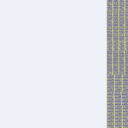
389
390
391
3
417
418
419
4
445
446
447
4
473
474
475
4
501
502
503
5
529
530
531
5
557
558
559
5
585
586
587
5
613
614
615
6
641
642
643
6
669
670
671
6
697
698
699
7
725
726
727
7
753
754
755
7
781
782
783
7
809
810
811
8
837
838
839
8
865
866
867
8
893
894
895
8
921
922
923
9
949
950
951
9
977
978
979
9
1004
1005
100
1026
1027
102
1048
1049
105
1070
1071
107
1092
1093
109
1114
1115
1116
1137
1138
113
1159
1160
116
1181
1182
118
1203
1204
120
1225
1226
122
1247
1248
124
1269
1270
127
1291
1292
129
1313
1314
131
1335
1336
133