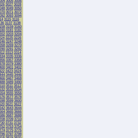
004
3005
3006
026
3027
3028
048
3049
3050
070
3071
3072
092
3093
3094
14
3115
3116
136
3137
3138
158
3159
3160
180
3181
3182
202
3203
3204
224
3225
3226
246
3247
3248
268
3269
3270
290
3291
3292
312
3313
3314
334
3335
3336
356
3357
3358
378
3379
3380
400
3401
3402
422
3423
3424
444
3445
3446
466
3467
3468
488
3489
3490
510
3511
3512
532
3533
3534
554
3555
3556
576
3577
3578
598
3599
3600
620
3621
3622
642
3643
3644
664
3665
3666
686
3687
3688
708
3709
3710
730
3731
3732
752
3753
3754
774
3775
3776
796
3797
3798
818
3819
3820