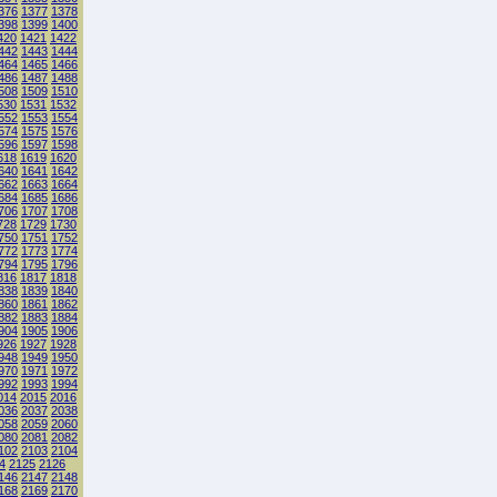
376
1377
1378
398
1399
1400
420
1421
1422
442
1443
1444
464
1465
1466
486
1487
1488
508
1509
1510
530
1531
1532
552
1553
1554
574
1575
1576
596
1597
1598
618
1619
1620
640
1641
1642
662
1663
1664
684
1685
1686
706
1707
1708
728
1729
1730
750
1751
1752
772
1773
1774
794
1795
1796
816
1817
1818
838
1839
1840
860
1861
1862
882
1883
1884
904
1905
1906
926
1927
1928
948
1949
1950
970
1971
1972
992
1993
1994
014
2015
2016
036
2037
2038
058
2059
2060
080
2081
2082
102
2103
2104
4
2125
2126
146
2147
2148
168
2169
2170