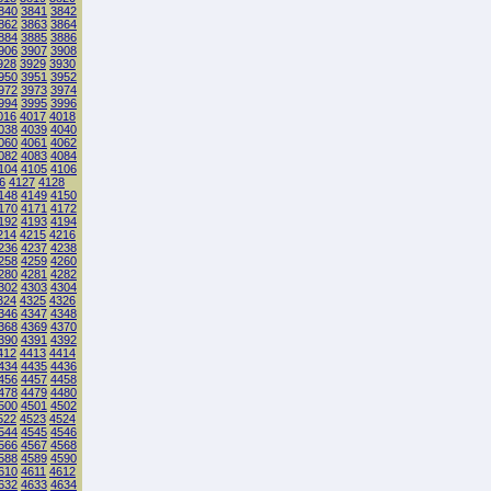
840
3841
3842
862
3863
3864
884
3885
3886
906
3907
3908
928
3929
3930
950
3951
3952
972
3973
3974
994
3995
3996
016
4017
4018
038
4039
4040
060
4061
4062
082
4083
4084
104
4105
4106
6
4127
4128
148
4149
4150
170
4171
4172
192
4193
4194
214
4215
4216
236
4237
4238
258
4259
4260
280
4281
4282
302
4303
4304
324
4325
4326
346
4347
4348
368
4369
4370
390
4391
4392
412
4413
4414
434
4435
4436
456
4457
4458
478
4479
4480
500
4501
4502
522
4523
4524
544
4545
4546
566
4567
4568
588
4589
4590
610
4611
4612
632
4633
4634