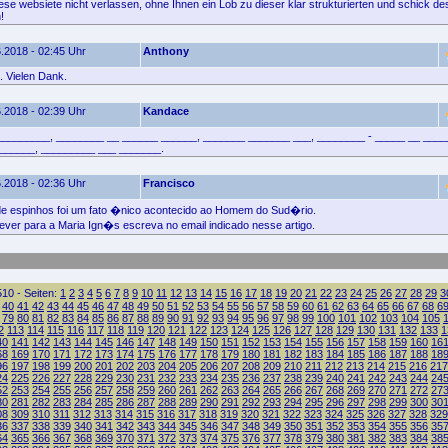
ese websiete nicht verlassen, ohne Ihnen ein Lob zu dieser klar strukturierten und schick de
!
.2018 - 02:45 Uhr
Anthony
 Vielen Dank.
.2018 - 02:39 Uhr
Kandace
_________, ________ __ ______ ______, _______ _______ ___, ________ - _____ __ ___
______, _________ ___ _______.
.2018 - 02:36 Uhr
Francisco
 espinhos foi um fato �nico acontecido ao Homem do Sud�rio.
crever para a Maria Ign�s escreva no email indicado nesse artigo.
10 - Seiten:
1
2
3
4
5
6
7
8
9
10
11
12
13
14
15
16
17
18
19
20
21
22
23
24
25
26
27
28
29
3
40
41
42
43
44
45
46
47
48
49
50
51
52
53
54
55
56
57
58
59
60
61
62
63
64
65
66
67
68
6
79
80
81
82
83
84
85
86
87
88
89
90
91
92
93
94
95
96
97
98
99
100
101
102
103
104
105
2
113
114
115
116
117
118
119
120
121
122
123
124
125
126
127
128
129
130
131
132
133
1
40
141
142
143
144
145
146
147
148
149
150
151
152
153
154
155
156
157
158
159
160
16
68
169
170
171
172
173
174
175
176
177
178
179
180
181
182
183
184
185
186
187
188
18
96
197
198
199
200
201
202
203
204
205
206
207
208
209
210
211
212
213
214
215
216
217
24
225
226
227
228
229
230
231
232
233
234
235
236
237
238
239
240
241
242
243
244
24
52
253
254
255
256
257
258
259
260
261
262
263
264
265
266
267
268
269
270
271
272
27
80
281
282
283
284
285
286
287
288
289
290
291
292
293
294
295
296
297
298
299
300
30
08
309
310
311
312
313
314
315
316
317
318
319
320
321
322
323
324
325
326
327
328
329
36
337
338
339
340
341
342
343
344
345
346
347
348
349
350
351
352
353
354
355
356
35
64
365
366
367
368
369
370
371
372
373
374
375
376
377
378
379
380
381
382
383
384
38