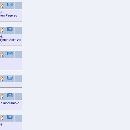
).
gnten Page zu
e).
ignten Seite zu
 simbolismo e
e).