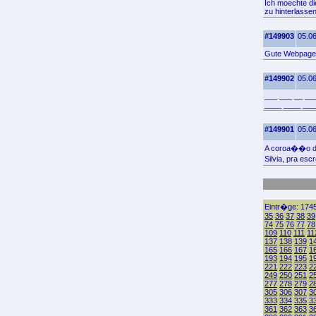
Ich moechte di
zu hinterlassen
#149903
05.06
Gute Webpage.
#149902
05.06
___ ___ __ __
____ ____ ___
#149901
05.06
A coroa��o de
Silvia, pra es
Eintr�ge: 1745
35
36
37
38
39
74
75
76
77
78
109
110
111
11
137
138
139
1
165
166
167
1
193
194
195
1
221
222
223
2
249
250
251
2
277
278
279
2
305
306
307
3
333
334
335
3
361
362
363
3