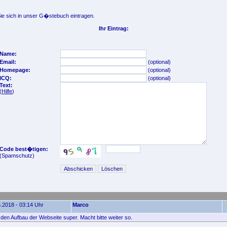
e sich in unser G�stebuch eintragen.
Ihr Eintrag:
Name:
Email:
(optional)
Homepage:
(optional)
ICQ:
(optional)
Text:
(
Hilfe
)
Code best�tigen:
(Spamschutz)
.2018 - 03:14 Uhr
Marco
e den Aufbau der Webseite super. Macht bitte weiter so.