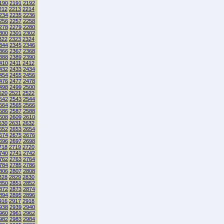
190
2191
2192
212
2213
2214
234
2235
2236
256
2257
2258
278
2279
2280
300
2301
2302
322
2323
2324
344
2345
2346
366
2367
2368
388
2389
2390
410
2411
2412
432
2433
2434
454
2455
2456
476
2477
2478
498
2499
2500
520
2521
2522
542
2543
2544
564
2565
2566
586
2587
2588
608
2609
2610
630
2631
2632
652
2653
2654
674
2675
2676
696
2697
2698
718
2719
2720
740
2741
2742
762
2763
2764
784
2785
2786
806
2807
2808
828
2829
2830
850
2851
2852
872
2873
2874
894
2895
2896
916
2917
2918
938
2939
2940
960
2961
2962
982
2983
2984