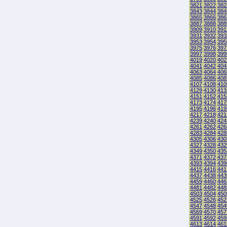
3821
3822
382
3843
3844
384
3865
3866
386
3887
3888
388
3909
3910
391
3931
3932
393
3953
3954
395
3975
3976
397
3997
3998
399
4019
4020
402
4041
4042
404
4063
4064
406
4085
4086
408
4107
4108
410
4129
4130
413
4151
4152
415
4173
4174
417
4195
4196
419
4217
4218
421
4239
4240
424
4261
4262
426
4283
4284
428
4305
4306
430
4327
4328
432
4349
4350
435
4371
4372
437
4393
4394
439
4415
4416
441
4437
4438
443
4459
4460
446
4481
4482
448
4503
4504
450
4525
4526
452
4547
4548
454
4569
4570
457
4591
4592
459
4613
4614
461