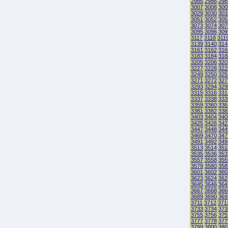
2985
2986
298
3007
3008
300
3029
3030
303
3051
3052
305
3073
3074
307
3095
3096
309
3117
3118
311
3139
3140
314
3161
3162
316
3183
3184
318
3205
3206
320
3227
3228
322
3249
3250
325
3271
3272
327
3293
3294
329
3315
3316
331
3337
3338
333
3359
3360
336
3381
3382
338
3403
3404
340
3425
3426
342
3447
3448
344
3469
3470
347
3491
3492
349
3513
3514
351
3535
3536
353
3557
3558
355
3579
3580
358
3601
3602
360
3623
3624
362
3645
3646
364
3667
3668
366
3689
3690
369
3711
3712
371
3733
3734
373
3755
3756
375
3777
3778
377
3799
3800
380