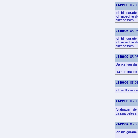
#149909
05.06
Ich bin gerade 
Ich moechte di
hinterlassen!
#149908
05.06
Ich bin gerade
Ich moechte di
hinterlassen!
#149907
05.06
Danke fuer die 
Da komme ich g
#149906
05.06
Ich wollte ein
#149905
05.06
A tatuagem de
da sua beleza.
#149904
05.06
Ich bin gerade