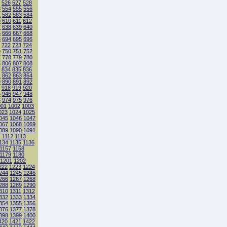
526
527
528
3
554
555
556
1
582
583
584
9
610
611
612
7
638
639
640
5
666
667
668
3
694
695
696
722
723
724
9
750
751
752
7
778
779
780
5
806
807
808
834
835
836
1
862
863
864
9
890
891
892
918
919
920
5
946
947
948
3
974
975
976
001
1002
1003
023
1024
1025
045
1046
1047
067
1068
1069
089
1090
1091
1
1112
1113
134
1135
1136
1157
1158
1179
1180
1201
1202
222
1223
1224
244
1245
1246
266
1267
1268
288
1289
1290
310
1311
1312
332
1333
1334
354
1355
1356
376
1377
1378
398
1399
1400
420
1421
1422