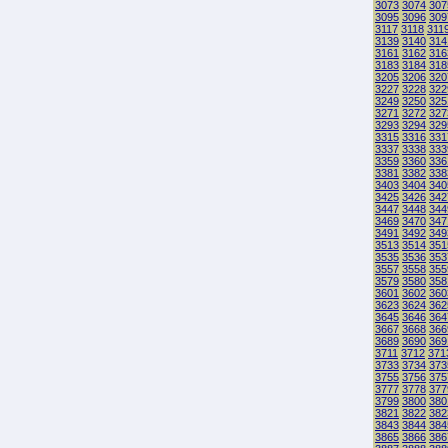
3073
3074
307
3095
3096
309
3117
3118
311
3139
3140
314
3161
3162
316
3183
3184
318
3205
3206
320
3227
3228
322
3249
3250
325
3271
3272
327
3293
3294
329
3315
3316
331
3337
3338
333
3359
3360
336
3381
3382
338
3403
3404
340
3425
3426
342
3447
3448
344
3469
3470
347
3491
3492
349
3513
3514
351
3535
3536
353
3557
3558
355
3579
3580
358
3601
3602
360
3623
3624
362
3645
3646
364
3667
3668
366
3689
3690
369
3711
3712
371
3733
3734
373
3755
3756
375
3777
3778
377
3799
3800
380
3821
3822
382
3843
3844
384
3865
3866
386