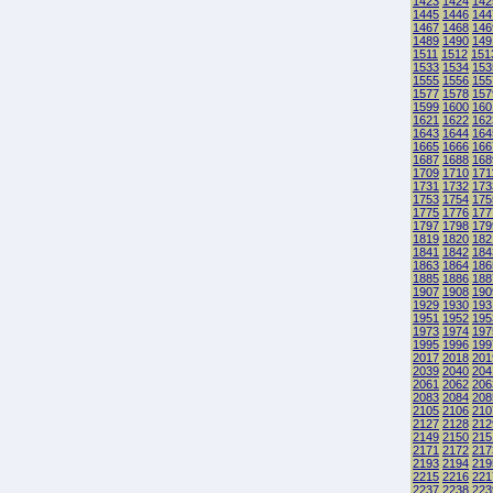
1423
1424
142
1445
1446
144
1467
1468
146
1489
1490
149
1511
1512
151
1533
1534
153
1555
1556
155
1577
1578
157
1599
1600
160
1621
1622
162
1643
1644
164
1665
1666
166
1687
1688
168
1709
1710
171
1731
1732
173
1753
1754
175
1775
1776
177
1797
1798
179
1819
1820
182
1841
1842
184
1863
1864
186
1885
1886
188
1907
1908
190
1929
1930
193
1951
1952
195
1973
1974
197
1995
1996
199
2017
2018
201
2039
2040
204
2061
2062
206
2083
2084
208
2105
2106
210
2127
2128
212
2149
2150
215
2171
2172
217
2193
2194
219
2215
2216
221
2237
2238
223