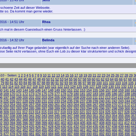
2016 - 15:49 Uhr
Jens
 schoene Zeit auf dieser Webseite.
itte so. Da kommt man gerne wieder.
2016 - 14:51 Uhr
Rhea
fach mal in diesem Gaestebuch einen Gruss hinterlassen. :)
2016 - 14:32 Uhr
Belinda
zufaellig auf Ihrer Page gelandet (war eigentlich auf der Suche nach einer anderen Seite).
ese Seite nicht verlassen, ohne Euch ein Lob zu dieser klar strukturierten und schick design
10 - Seiten:
1
2
3
4
5
6
7
8
9
10
11
12
13
14
15
16
17
18
19
20
21
22
23
24
25
26
27
28
29
3
40
41
42
43
44
45
46
47
48
49
50
51
52
53
54
55
56
57
58
59
60
61
62
63
64
65
66
67
68
6
79
80
81
82
83
84
85
86
87
88
89
90
91
92
93
94
95
96
97
98
99
100
101
102
103
104
105
2
113
114
115
116
117
118
119
120
121
122
123
124
125
126
127
128
129
130
131
132
133
1
40
141
142
143
144
145
146
147
148
149
150
151
152
153
154
155
156
157
158
159
160
16
68
169
170
171
172
173
174
175
176
177
178
179
180
181
182
183
184
185
186
187
188
18
96
197
198
199
200
201
202
203
204
205
206
207
208
209
210
211
212
213
214
215
216
217
24
225
226
227
228
229
230
231
232
233
234
235
236
237
238
239
240
241
242
243
244
24
52
253
254
255
256
257
258
259
260
261
262
263
264
265
266
267
268
269
270
271
272
27
80
281
282
283
284
285
286
287
288
289
290
291
292
293
294
295
296
297
298
299
300
30
08
309
310
311
312
313
314
315
316
317
318
319
320
321
322
323
324
325
326
327
328
329
36
337
338
339
340
341
342
343
344
345
346
347
348
349
350
351
352
353
354
355
356
35
64
365
366
367
368
369
370
371
372
373
374
375
376
377
378
379
380
381
382
383
384
38
92
393
394
395
396
397
398
399
400
401
402
403
404
405
406
407
408
409
410
411
412
413
20
421
422
423
424
425
426
427
428
429
430
431
432
433
434
435
436
437
438
439
440
44
48
449
450
451
452
453
454
455
456
457
458
459
460
461
462
463
464
465
466
467
468
46
76
477
478
479
480
481
482
483
484
485
486
487
488
489
490
491
492
493
494
495
496
49