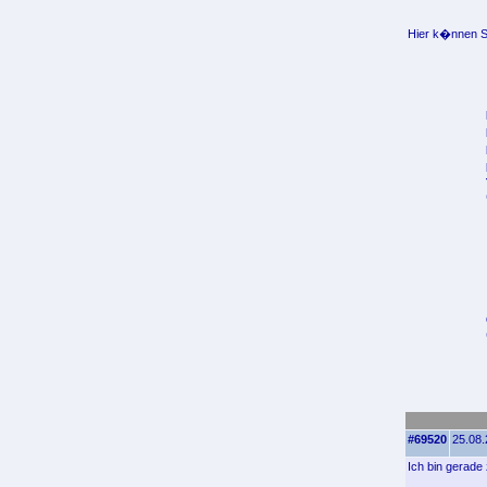
Hier k�nnen Si
#69520
25.08.
Ich bin gerade