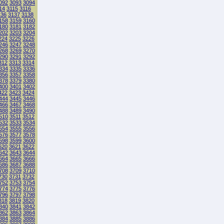
092
3093
3094
14
3115
3116
136
3137
3138
158
3159
3160
180
3181
3182
202
3203
3204
224
3225
3226
246
3247
3248
268
3269
3270
290
3291
3292
312
3313
3314
334
3335
3336
356
3357
3358
378
3379
3380
400
3401
3402
422
3423
3424
444
3445
3446
466
3467
3468
488
3489
3490
510
3511
3512
532
3533
3534
554
3555
3556
576
3577
3578
598
3599
3600
620
3621
3622
642
3643
3644
664
3665
3666
686
3687
3688
708
3709
3710
730
3731
3732
752
3753
3754
774
3775
3776
796
3797
3798
818
3819
3820
840
3841
3842
862
3863
3864
884
3885
3886