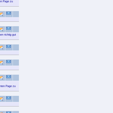
ten Page zu
n richtig gut
gnten Page zu