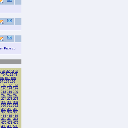
ten Page zu
0
31
32
33
34
9
70
71
72
73
106
107
108
34
135
136
1
162
163
164
9
190
191
192
218
219
220
5
246
247
248
3
274
275
276
1
302
303
304
330
331
332
7
358
359
360
5
386
387
388
414
415
416
1
442
443
444
9
470
471
472
7
498
499
500