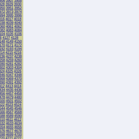
906
3907
3908
928
3929
3930
950
3951
3952
972
3973
3974
994
3995
3996
016
4017
4018
038
4039
4040
060
4061
4062
082
4083
4084
104
4105
4106
6
4127
4128
148
4149
4150
170
4171
4172
192
4193
4194
214
4215
4216
236
4237
4238
258
4259
4260
280
4281
4282
302
4303
4304
324
4325
4326
346
4347
4348
368
4369
4370
390
4391
4392
412
4413
4414
434
4435
4436
456
4457
4458
478
4479
4480
500
4501
4502
522
4523
4524
544
4545
4546
566
4567
4568
588
4589
4590
610
4611
4612
632
4633
4634
654
4655
4656
676
4677
4678
698
4699
4700
720
4721
4722