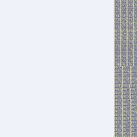
501
502
503
5
529
530
531
5
557
558
559
5
585
586
587
5
613
614
615
6
641
642
643
6
669
670
671
6
697
698
699
7
725
726
727
7
753
754
755
7
781
782
783
7
809
810
811
8
837
838
839
8
865
866
867
8
893
894
895
8
921
922
923
9
949
950
951
9
977
978
979
9
1004
1005
100
1026
1027
102
1048
1049
105
1070
1071
107
1092
1093
109
1114
1115
1116
1137
1138
113
1159
1160
116
1181
1182
118
1203
1204
120
1225
1226
122
1247
1248
124
1269
1270
127
1291
1292
129
1313
1314
131
1335
1336
133
1357
1358
135
1379
1380
138
1401
1402
140