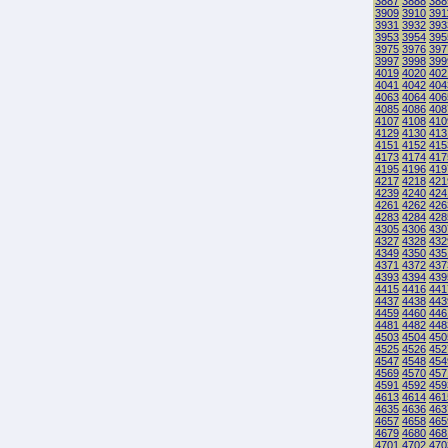
3887
3888
388
3909
3910
391
3931
3932
393
3953
3954
395
3975
3976
397
3997
3998
399
4019
4020
402
4041
4042
404
4063
4064
406
4085
4086
408
4107
4108
410
4129
4130
413
4151
4152
415
4173
4174
417
4195
4196
419
4217
4218
421
4239
4240
424
4261
4262
426
4283
4284
428
4305
4306
430
4327
4328
432
4349
4350
435
4371
4372
437
4393
4394
439
4415
4416
441
4437
4438
443
4459
4460
446
4481
4482
448
4503
4504
450
4525
4526
452
4547
4548
454
4569
4570
457
4591
4592
459
4613
4614
461
4635
4636
463
4657
4658
465
4679
4680
468
4701
4702
470