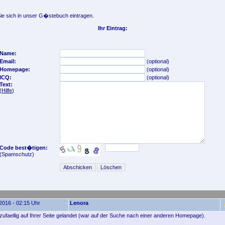
e sich in unser G�stebuch eintragen.
Ihr Eintrag:
Name:
Email:
(optional)
Homepage:
(optional)
ICQ:
(optional)
Text:
(
Hilfe
)
Code best�tigen:
(Spamschutz)
2016 - 02:15 Uhr
Lenora
 zufaellig auf Ihrer Seite gelandet (war auf der Suche nach einer anderen Homepage).