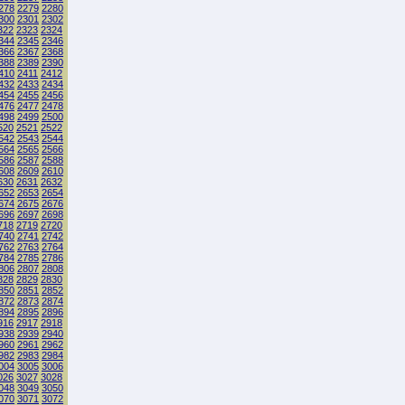
278
2279
2280
300
2301
2302
322
2323
2324
344
2345
2346
366
2367
2368
388
2389
2390
410
2411
2412
432
2433
2434
454
2455
2456
476
2477
2478
498
2499
2500
520
2521
2522
542
2543
2544
564
2565
2566
586
2587
2588
608
2609
2610
630
2631
2632
652
2653
2654
674
2675
2676
696
2697
2698
718
2719
2720
740
2741
2742
762
2763
2764
784
2785
2786
806
2807
2808
828
2829
2830
850
2851
2852
872
2873
2874
894
2895
2896
916
2917
2918
938
2939
2940
960
2961
2962
982
2983
2984
004
3005
3006
026
3027
3028
048
3049
3050
070
3071
3072