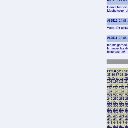
#69513
24.08.
Danke fuer die
Macht weiter b
#69512
24.08.
Wollte Dir ein
#69511
24.08.
Ich bin gerade 
Ich moechte di
hinterlassen!
Eintr�ge: 1745
35
36
37
38
39
74
75
76
77
78
109
110
111
11
137
138
139
1
165
166
167
1
193
194
195
1
221
222
223
2
249
250
251
2
277
278
279
2
305
306
307
3
333
334
335
3
361
362
363
3
389
390
391
3
417
418
419
4
445
446
447
4
473
474
475
4