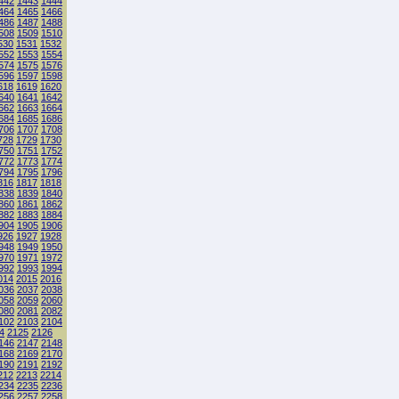
442
1443
1444
464
1465
1466
486
1487
1488
508
1509
1510
530
1531
1532
552
1553
1554
574
1575
1576
596
1597
1598
618
1619
1620
640
1641
1642
662
1663
1664
684
1685
1686
706
1707
1708
728
1729
1730
750
1751
1752
772
1773
1774
794
1795
1796
816
1817
1818
838
1839
1840
860
1861
1862
882
1883
1884
904
1905
1906
926
1927
1928
948
1949
1950
970
1971
1972
992
1993
1994
014
2015
2016
036
2037
2038
058
2059
2060
080
2081
2082
102
2103
2104
4
2125
2126
146
2147
2148
168
2169
2170
190
2191
2192
212
2213
2214
234
2235
2236
256
2257
2258