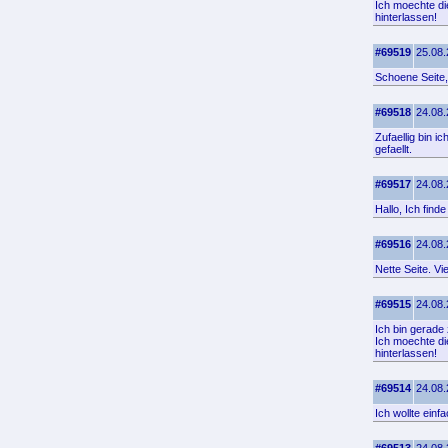
Ich moechte di
hinterlassen!
#69519
25.08.
Schoene Seite,
#69518
24.08.
Zufaellig bin 
gefaellt.
#69517
24.08.
Hallo, Ich find
#69516
24.08.
Nette Seite. Vi
#69515
24.08.
Ich bin gerade 
Ich moechte di
hinterlassen!
#69514
24.08.
Ich wollte einf