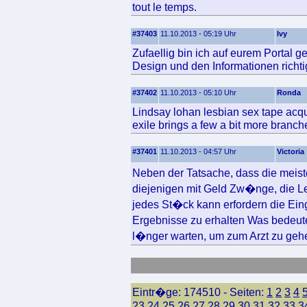
tout le temps.
#37403
11.10.2013 - 05:19 Uhr
Ivy
Zufaellig bin ich auf eurem Portal g
Design und den Informationen richtig
#37402
11.10.2013 - 05:10 Uhr
Ronda
Lindsay lohan lesbian sex tape acqu
exile brings a few a bit more branche
#37401
11.10.2013 - 04:57 Uhr
Victoria
Neben der Tatsache, dass die meis
diejenigen mit Geld Zw�nge, die Le
jedes St�ck kann erfordern die Ein
Ergebnisse zu erhalten Was bedeute
l�nger warten, um zum Arzt zu geh
Eintr�ge: 174510 - Seiten:
1
2
3
4
23
24
25
26
27
28
29
30
31
32
33
3