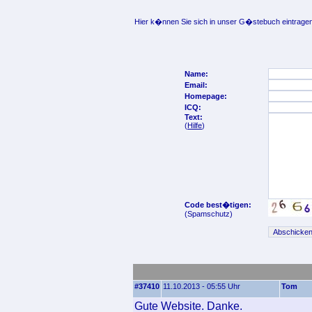
Hier k�nnen Sie sich in unser G�stebuch eintragen
Name:
Email:
Homepage:
ICQ:
Text:
(
Hilfe
)
Code best�tigen:
(Spamschutz)
#37410
11.10.2013 - 05:55 Uhr
Tom
Gute Website. Danke.