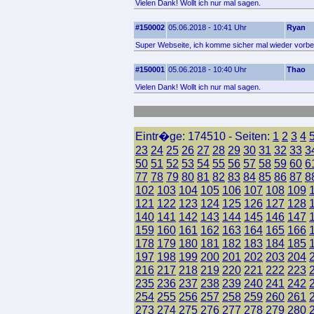
Vielen Dank! Wollt ich nur mal sagen.
#150002
05.06.2018 - 10:41 Uhr
Ryan
Super Webseite, ich komme sicher mal wieder vorbei
#150001
05.06.2018 - 10:40 Uhr
Thao
Vielen Dank! Wollt ich nur mal sagen.
Eintr�ge: 174510 - Seiten:
1
2
3
4
23
24
25
26
27
28
29
30
31
32
33
3
50
51
52
53
54
55
56
57
58
59
60
6
77
78
79
80
81
82
83
84
85
86
87
8
102
103
104
105
106
107
108
109
121
122
123
124
125
126
127
128
140
141
142
143
144
145
146
147
159
160
161
162
163
164
165
166
178
179
180
181
182
183
184
185
197
198
199
200
201
202
203
204
216
217
218
219
220
221
222
223
235
236
237
238
239
240
241
242
254
255
256
257
258
259
260
261
273
274
275
276
277
278
279
280