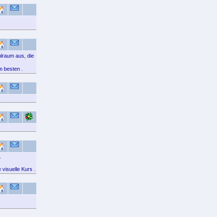
lraum aus, die
m besten .
.
visuelle Kurs .