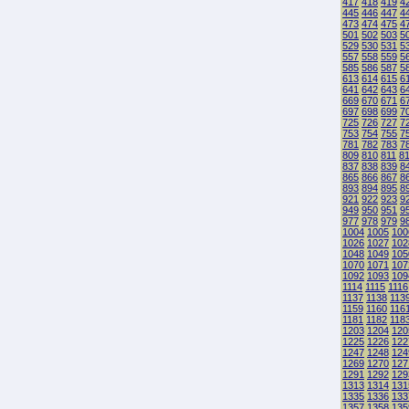
417
418
419
4
445
446
447
4
473
474
475
4
501
502
503
5
529
530
531
5
557
558
559
5
585
586
587
5
613
614
615
6
641
642
643
6
669
670
671
6
697
698
699
7
725
726
727
7
753
754
755
7
781
782
783
7
809
810
811
8
837
838
839
8
865
866
867
8
893
894
895
8
921
922
923
9
949
950
951
9
977
978
979
9
1004
1005
100
1026
1027
102
1048
1049
105
1070
1071
107
1092
1093
109
1114
1115
1116
1137
1138
113
1159
1160
116
1181
1182
118
1203
1204
120
1225
1226
122
1247
1248
124
1269
1270
127
1291
1292
129
1313
1314
131
1335
1336
133
1357
1358
135