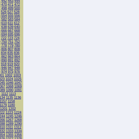
1
442
443
444
9
470
471
472
7
498
499
500
526
527
528
3
554
555
556
1
582
583
584
9
610
611
612
7
638
639
640
5
666
667
668
3
694
695
696
722
723
724
9
750
751
752
7
778
779
780
5
806
807
808
834
835
836
1
862
863
864
9
890
891
892
918
919
920
5
946
947
948
3
974
975
976
001
1002
1003
023
1024
1025
045
1046
1047
067
1068
1069
089
1090
1091
1
1112
1113
134
1135
1136
1157
1158
1179
1180
1201
1202
222
1223
1224
244
1245
1246
266
1267
1268
288
1289
1290
310
1311
1312
332
1333
1334
354
1355
1356
376
1377
1378