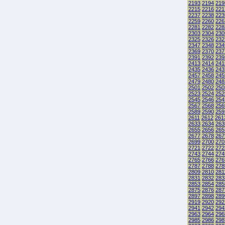
2193
2194
219
2215
2216
221
2237
2238
223
2259
2260
226
2281
2282
228
2303
2304
230
2325
2326
232
2347
2348
234
2369
2370
237
2391
2392
239
2413
2414
241
2435
2436
243
2457
2458
245
2479
2480
248
2501
2502
250
2523
2524
252
2545
2546
254
2567
2568
256
2589
2590
259
2611
2612
261
2633
2634
263
2655
2656
265
2677
2678
267
2699
2700
270
2721
2722
272
2743
2744
274
2765
2766
276
2787
2788
278
2809
2810
281
2831
2832
283
2853
2854
285
2875
2876
287
2897
2898
289
2919
2920
292
2941
2942
294
2963
2964
296
2985
2986
298