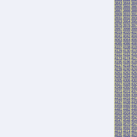
3843
3844
384
3865
3866
386
3887
3888
388
3909
3910
391
3931
3932
393
3953
3954
395
3975
3976
397
3997
3998
399
4019
4020
402
4041
4042
404
4063
4064
406
4085
4086
408
4107
4108
410
4129
4130
413
4151
4152
415
4173
4174
417
4195
4196
419
4217
4218
421
4239
4240
424
4261
4262
426
4283
4284
428
4305
4306
430
4327
4328
432
4349
4350
435
4371
4372
437
4393
4394
439
4415
4416
441
4437
4438
443
4459
4460
446
4481
4482
448
4503
4504
450
4525
4526
452
4547
4548
454
4569
4570
457
4591
4592
459
4613
4614
461
4635
4636
463