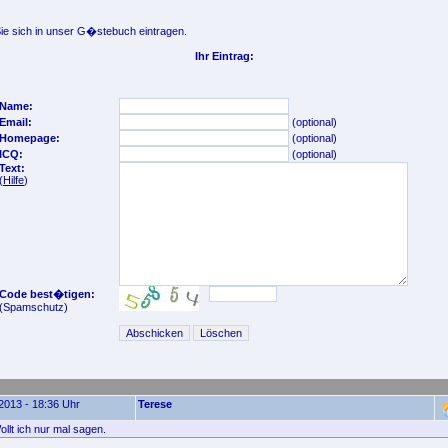
e sich in unser G�stebuch eintragen.
Ihr Eintrag:
Name:
Email:
(optional)
Homepage:
(optional)
ICQ:
(optional)
Text:
(
Hilfe
)
Code best�tigen:
(Spamschutz)
2013 - 18:36 Uhr
Terese
llt ich nur mal sagen.