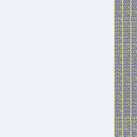
3007
3008
300
3029
3030
303
3051
3052
305
3073
3074
307
3095
3096
309
3117
3118
311
3139
3140
314
3161
3162
316
3183
3184
318
3205
3206
320
3227
3228
322
3249
3250
325
3271
3272
327
3293
3294
329
3315
3316
331
3337
3338
333
3359
3360
336
3381
3382
338
3403
3404
340
3425
3426
342
3447
3448
344
3469
3470
347
3491
3492
349
3513
3514
351
3535
3536
353
3557
3558
355
3579
3580
358
3601
3602
360
3623
3624
362
3645
3646
364
3667
3668
366
3689
3690
369
3711
3712
371
3733
3734
373
3755
3756
375
3777
3778
377
3799
3800
380
3821
3822
382