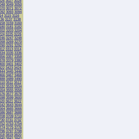
026
3027
3028
048
3049
3050
070
3071
3072
092
3093
3094
14
3115
3116
136
3137
3138
158
3159
3160
180
3181
3182
202
3203
3204
224
3225
3226
246
3247
3248
268
3269
3270
290
3291
3292
312
3313
3314
334
3335
3336
356
3357
3358
378
3379
3380
400
3401
3402
422
3423
3424
444
3445
3446
466
3467
3468
488
3489
3490
510
3511
3512
532
3533
3534
554
3555
3556
576
3577
3578
598
3599
3600
620
3621
3622
642
3643
3644
664
3665
3666
686
3687
3688
708
3709
3710
730
3731
3732
752
3753
3754
774
3775
3776
796
3797
3798
818
3819
3820
840
3841
3842