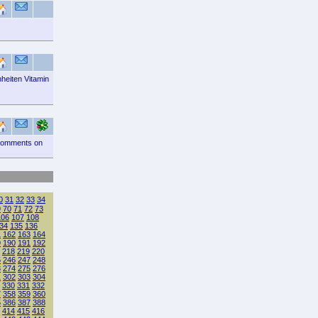
heiten Vitamin
 comments on
0
31
32
33
34
9
70
71
72
73
106
107
108
34
135
136
1
162
163
164
9
190
191
192
218
219
220
5
246
247
248
3
274
275
276
1
302
303
304
330
331
332
7
358
359
360
5
386
387
388
414
415
416