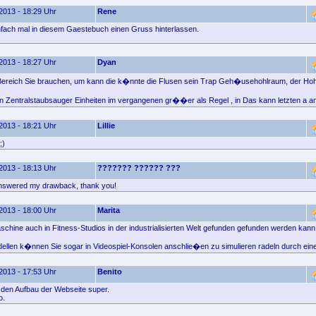
2013 - 18:29 Uhr
Rene
nfach mal in diesem Gaestebuch einen Gruss hinterlassen.
2013 - 18:27 Uhr
Dyan
ereich Sie brauchen, um kann die k�nnte die Flusen sein Trap Geh�usehohlraum, der Hoh
 Zentralstaubsauger Einheiten im vergangenen gr��er als Regel , in Das kann letzten a a
2013 - 18:21 Uhr
Lillie
;)
2013 - 18:13 Uhr
??????? ?????? ???
answered my drawback, thank you!
2013 - 18:00 Uhr
Marita
aschine auch in Fitness-Studios in der industrialisierten Welt gefunden gefunden werden kann
dellen k�nnen Sie sogar in Videospiel-Konsolen anschlie�en zu simulieren radeln durch eine 
2013 - 17:53 Uhr
Benito
e den Aufbau der Webseite super.
o.