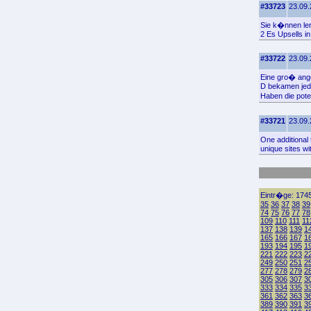
#33723
23.09.
Sie k�nnen ler
2 Es Upsells in
#33722
23.09.
Eine gro� ange
D bekamen jede
Haben die pote
#33721
23.09.
One additional
unique sites wi
Eintr�ge: 1745
35
36
37
38
39
74
75
76
77
78
109
110
111
11
137
138
139
1
165
166
167
1
193
194
195
1
221
222
223
2
249
250
251
2
277
278
279
2
305
306
307
3
333
334
335
3
361
362
363
3
389
390
391
3