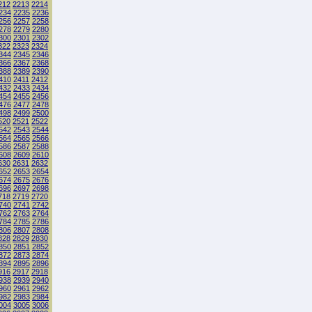
212
2213
2214
234
2235
2236
256
2257
2258
278
2279
2280
300
2301
2302
322
2323
2324
344
2345
2346
366
2367
2368
388
2389
2390
410
2411
2412
432
2433
2434
454
2455
2456
476
2477
2478
498
2499
2500
520
2521
2522
542
2543
2544
564
2565
2566
586
2587
2588
608
2609
2610
630
2631
2632
652
2653
2654
674
2675
2676
696
2697
2698
718
2719
2720
740
2741
2742
762
2763
2764
784
2785
2786
806
2807
2808
828
2829
2830
850
2851
2852
872
2873
2874
894
2895
2896
916
2917
2918
938
2939
2940
960
2961
2962
982
2983
2984
004
3005
3006