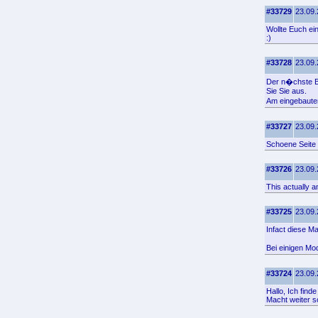
#33729
23.09.
Wollte Euch ei
:)
#33728
23.09.
Der n�chste B
Sie Sie aus.
Am eingebauten
#33727
23.09.
Schoene Seite 
#33726
23.09.
This actually 
#33725
23.09.
Infact diese M
Bei einigen Mo
#33724
23.09.
Hallo, Ich find
Macht weiter s