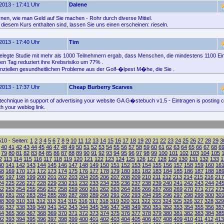
2013 - 17:41 Uhr
Dalene
nen, wie man Geld auf Sie machen - Rohr durch diverse Mittel.
 diesem Kurs enthalten sind, lassen Sie uns einen erscheinen: rieseln.
2013 - 17:40 Uhr
Tim
legte Studie mit mehr als 1000 Teilnehmern ergab, dass Menschen, die mindestens 1100 Ein
n Tag reduziert ihre Krebsrisiko um 77% .
nziellen gesundheitlichen Probleme aus der Golf-�lpest M�he, die Sie .
2013 - 17:37 Uhr
Cheap Burberry Scarves
 technique in support of advertising your website GA G�stebuch v1.5 - Eintragen is posting
th your weblog link.
10 - Seiten:
1
2
3
4
5
6
7
8
9
10
11
12
13
14
15
16
17
18
19
20
21
22
23
24
25
26
27
28
29
3
40
41
42
43
44
45
46
47
48
49
50
51
52
53
54
55
56
57
58
59
60
61
62
63
64
65
66
67
68
6
79
80
81
82
83
84
85
86
87
88
89
90
91
92
93
94
95
96
97
98
99
100
101
102
103
104
105
2
113
114
115
116
117
118
119
120
121
122
123
124
125
126
127
128
129
130
131
132
133
1
40
141
142
143
144
145
146
147
148
149
150
151
152
153
154
155
156
157
158
159
160
16
68
169
170
171
172
173
174
175
176
177
178
179
180
181
182
183
184
185
186
187
188
18
96
197
198
199
200
201
202
203
204
205
206
207
208
209
210
211
212
213
214
215
216
217
24
225
226
227
228
229
230
231
232
233
234
235
236
237
238
239
240
241
242
243
244
24
52
253
254
255
256
257
258
259
260
261
262
263
264
265
266
267
268
269
270
271
272
27
80
281
282
283
284
285
286
287
288
289
290
291
292
293
294
295
296
297
298
299
300
30
08
309
310
311
312
313
314
315
316
317
318
319
320
321
322
323
324
325
326
327
328
329
36
337
338
339
340
341
342
343
344
345
346
347
348
349
350
351
352
353
354
355
356
35
64
365
366
367
368
369
370
371
372
373
374
375
376
377
378
379
380
381
382
383
384
38
92
393
394
395
396
397
398
399
400
401
402
403
404
405
406
407
408
409
410
411
412
413