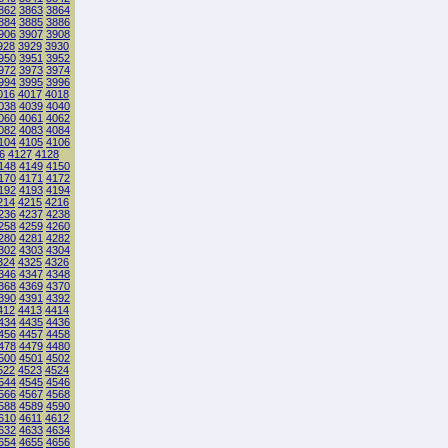
862
3863
3864
884
3885
3886
906
3907
3908
928
3929
3930
950
3951
3952
972
3973
3974
994
3995
3996
016
4017
4018
038
4039
4040
060
4061
4062
082
4083
4084
104
4105
4106
6
4127
4128
148
4149
4150
170
4171
4172
192
4193
4194
214
4215
4216
236
4237
4238
258
4259
4260
280
4281
4282
302
4303
4304
324
4325
4326
346
4347
4348
368
4369
4370
390
4391
4392
412
4413
4414
434
4435
4436
456
4457
4458
478
4479
4480
500
4501
4502
522
4523
4524
544
4545
4546
566
4567
4568
588
4589
4590
610
4611
4612
632
4633
4634
654
4655
4656