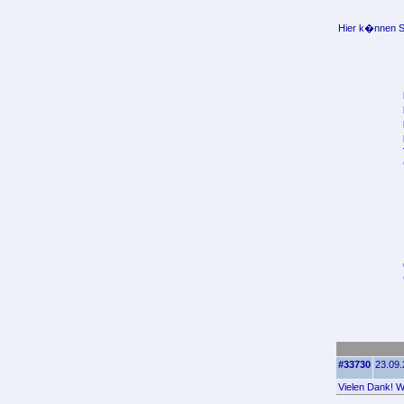
Hier k�nnen Si
#33730
23.09.
Vielen Dank! Wo