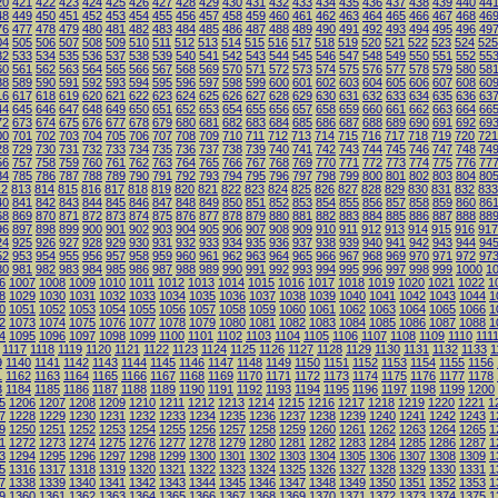
20
421
422
423
424
425
426
427
428
429
430
431
432
433
434
435
436
437
438
439
440
44
48
449
450
451
452
453
454
455
456
457
458
459
460
461
462
463
464
465
466
467
468
46
76
477
478
479
480
481
482
483
484
485
486
487
488
489
490
491
492
493
494
495
496
49
04
505
506
507
508
509
510
511
512
513
514
515
516
517
518
519
520
521
522
523
524
525
32
533
534
535
536
537
538
539
540
541
542
543
544
545
546
547
548
549
550
551
552
55
60
561
562
563
564
565
566
567
568
569
570
571
572
573
574
575
576
577
578
579
580
58
88
589
590
591
592
593
594
595
596
597
598
599
600
601
602
603
604
605
606
607
608
60
16
617
618
619
620
621
622
623
624
625
626
627
628
629
630
631
632
633
634
635
636
63
44
645
646
647
648
649
650
651
652
653
654
655
656
657
658
659
660
661
662
663
664
66
72
673
674
675
676
677
678
679
680
681
682
683
684
685
686
687
688
689
690
691
692
69
00
701
702
703
704
705
706
707
708
709
710
711
712
713
714
715
716
717
718
719
720
721
28
729
730
731
732
733
734
735
736
737
738
739
740
741
742
743
744
745
746
747
748
74
56
757
758
759
760
761
762
763
764
765
766
767
768
769
770
771
772
773
774
775
776
77
84
785
786
787
788
789
790
791
792
793
794
795
796
797
798
799
800
801
802
803
804
80
12
813
814
815
816
817
818
819
820
821
822
823
824
825
826
827
828
829
830
831
832
833
40
841
842
843
844
845
846
847
848
849
850
851
852
853
854
855
856
857
858
859
860
86
68
869
870
871
872
873
874
875
876
877
878
879
880
881
882
883
884
885
886
887
888
88
96
897
898
899
900
901
902
903
904
905
906
907
908
909
910
911
912
913
914
915
916
917
24
925
926
927
928
929
930
931
932
933
934
935
936
937
938
939
940
941
942
943
944
94
52
953
954
955
956
957
958
959
960
961
962
963
964
965
966
967
968
969
970
971
972
97
80
981
982
983
984
985
986
987
988
989
990
991
992
993
994
995
996
997
998
999
1000
1
6
1007
1008
1009
1010
1011
1012
1013
1014
1015
1016
1017
1018
1019
1020
1021
1022
1
8
1029
1030
1031
1032
1033
1034
1035
1036
1037
1038
1039
1040
1041
1042
1043
1044
1
0
1051
1052
1053
1054
1055
1056
1057
1058
1059
1060
1061
1062
1063
1064
1065
1066
1
2
1073
1074
1075
1076
1077
1078
1079
1080
1081
1082
1083
1084
1085
1086
1087
1088
1
4
1095
1096
1097
1098
1099
1100
1101
1102
1103
1104
1105
1106
1107
1108
1109
1110
111
1117
1118
1119
1120
1121
1122
1123
1124
1125
1126
1127
1128
1129
1130
1131
1132
1133
1
9
1140
1141
1142
1143
1144
1145
1146
1147
1148
1149
1150
1151
1152
1153
1154
1155
1156
1
1162
1163
1164
1165
1166
1167
1168
1169
1170
1171
1172
1173
1174
1175
1176
1177
1178
3
1184
1185
1186
1187
1188
1189
1190
1191
1192
1193
1194
1195
1196
1197
1198
1199
1200
5
1206
1207
1208
1209
1210
1211
1212
1213
1214
1215
1216
1217
1218
1219
1220
1221
1
7
1228
1229
1230
1231
1232
1233
1234
1235
1236
1237
1238
1239
1240
1241
1242
1243
1
9
1250
1251
1252
1253
1254
1255
1256
1257
1258
1259
1260
1261
1262
1263
1264
1265
1
1
1272
1273
1274
1275
1276
1277
1278
1279
1280
1281
1282
1283
1284
1285
1286
1287
1
3
1294
1295
1296
1297
1298
1299
1300
1301
1302
1303
1304
1305
1306
1307
1308
1309
1
5
1316
1317
1318
1319
1320
1321
1322
1323
1324
1325
1326
1327
1328
1329
1330
1331
1
7
1338
1339
1340
1341
1342
1343
1344
1345
1346
1347
1348
1349
1350
1351
1352
1353
1
9
1360
1361
1362
1363
1364
1365
1366
1367
1368
1369
1370
1371
1372
1373
1374
1375
1